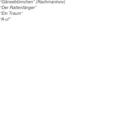
“Gänseblümchen” (Rachmaninov)
“Der Rattenfänger”
“Ein Traum”
“A-u!”